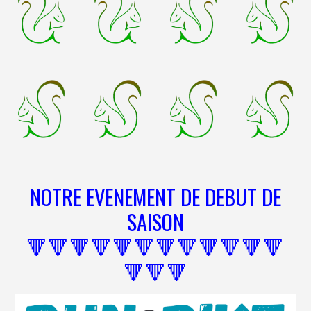
NOTRE EVENEMENT DE DEBUT DE
SAISON
🔻🔻🔻🔻🔻🔻🔻🔻🔻🔻🔻🔻
🔻🔻🔻